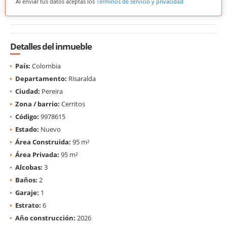
Al enviar tus datos aceptas los
Términos de servicio y privacidad
Detalles del inmueble
País:
Colombia
Departamento:
Risaralda
Ciudad:
Pereira
Zona / barrio:
Cerritos
Código:
9978615
Estado:
Nuevo
Área Construida:
95 m²
Área Privada:
95 m²
Alcobas:
3
Baños:
2
Garaje:
1
Estrato:
6
Año construcción:
2026