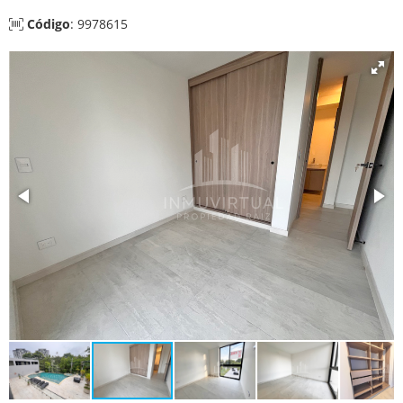
Código
: 9978615