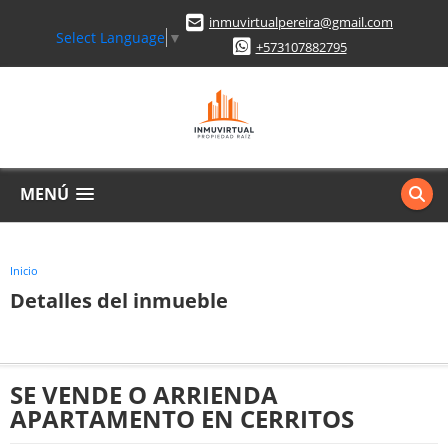
inmuvirtualpereira@gmail.com
Select Language
▼
+573107882795
MENÚ
Inicio
Detalles del inmueble
SE VENDE O ARRIENDA
APARTAMENTO EN CERRITOS