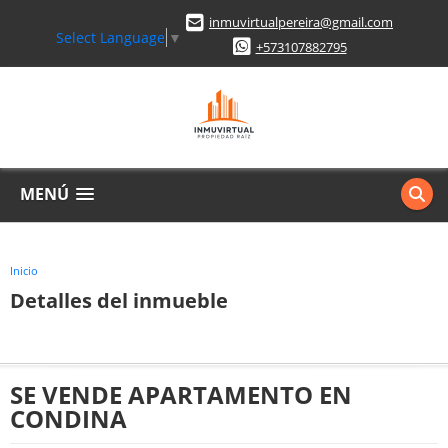
inmuvirtualpereira@gmail.com
Select Language
▼
+573107882795
MENÚ
Inicio
Detalles del inmueble
SE VENDE APARTAMENTO EN
CONDINA