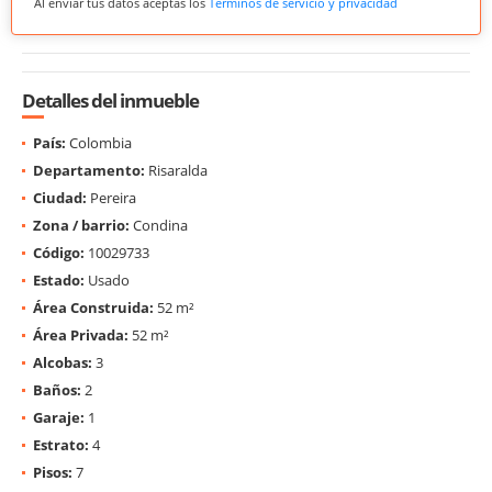
Al enviar tus datos aceptas los
Términos de servicio y privacidad
Detalles del inmueble
País:
Colombia
Departamento:
Risaralda
Ciudad:
Pereira
Zona / barrio:
Condina
Código:
10029733
Estado:
Usado
Área Construida:
52 m²
Área Privada:
52 m²
Alcobas:
3
Baños:
2
Garaje:
1
Estrato:
4
Pisos:
7