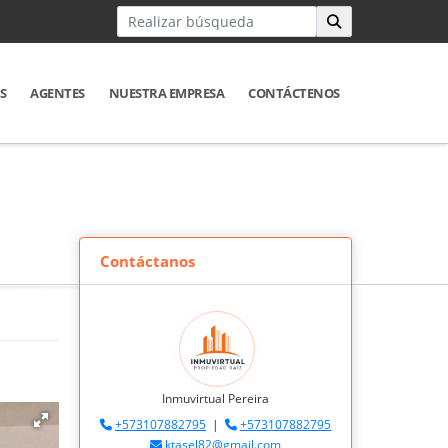
S
AGENTES
NUESTRA EMPRESA
CONTÁCTENOS
Contáctanos
Inmuvirtual Pereira
+573107882795
|
+573107882795
ktasel82@gmail.com