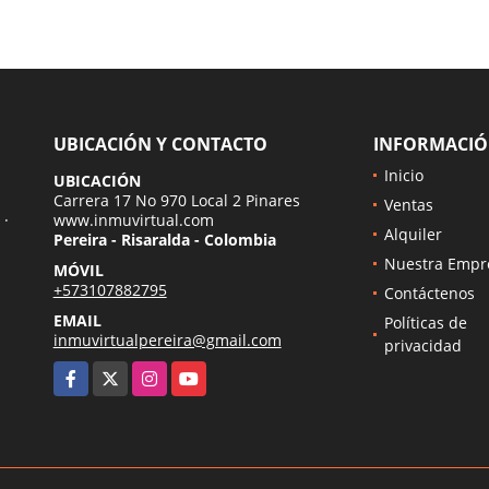
UBICACIÓN Y CONTACTO
INFORMACI
Inicio
UBICACIÓN
Carrera 17 No 970 Local 2 Pinares
Ventas
 ·
www.inmuvirtual.com
Alquiler
Pereira - Risaralda - Colombia
Nuestra Empr
MÓVIL
+573107882795
Contáctenos
EMAIL
Políticas de
inmuvirtualpereira@gmail.com
privacidad
Facebook
X
Instagram
YouTube