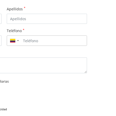
*
Apellidos
*
Teléfono
▼
iarias
acidad