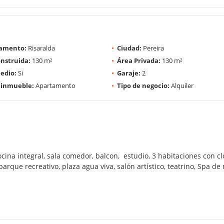
amento:
Risaralda
Ciudad:
Pereira
nstruida:
130 m²
Área Privada:
130 m²
edio:
Si
Garaje:
2
 inmueble:
Apartamento
Tipo de negocio:
Alquiler
na integral, sala comedor, balcon, estudio, 3 habitaciones con clo
parque recreativo, plaza agua viva, salón artístico, teatrino, Spa d