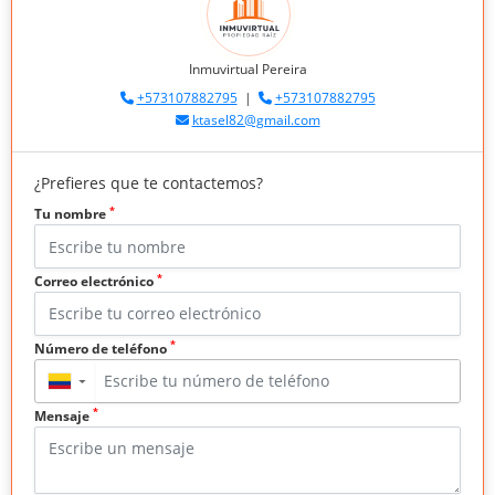
Inmuvirtual Pereira
+573107882795
|
+573107882795
ktasel82@gmail.com
¿Prefieres que te contactemos?
*
Tu nombre
*
Correo electrónico
*
Número de teléfono
▼
*
Mensaje