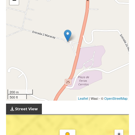
−
200 m
500 ft
Leaflet
| Wasi - ©
OpenStreetMap
Street View