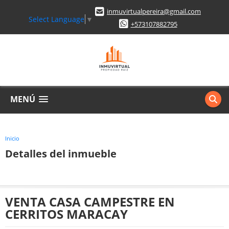
inmuvirtualpereira@gmail.com
Select Language
▼
+573107882795
MENÚ
Inicio
Detalles del inmueble
VENTA CASA CAMPESTRE EN
CERRITOS MARACAY