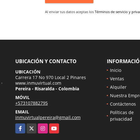
Al enviar tus datos aceptas los
Términos de servicio y priv
UBICACIÓN Y CONTACTO
INFORMACI
Inicio
UBICACIÓN
Carrera 17 No 970 Local 2 Pinares
Ventas
 ·
www.inmuvirtual.com
Alquiler
Pereira - Risaralda - Colombia
Nuestra Empr
MÓVIL
+573107882795
Contáctenos
EMAIL
Políticas de
inmuvirtualpereira@gmail.com
privacidad
Facebook
X
Instagram
YouTube