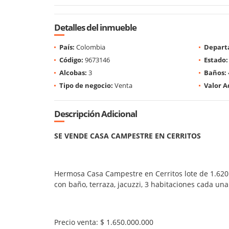
Detalles del inmueble
País:
Colombia
Depart
Código:
9673146
Estado:
Alcobas:
3
Baños:
Tipo de negocio:
Venta
Valor A
Descripción Adicional
SE VENDE CASA CAMPESTRE EN CERRITOS
Hermosa Casa Campestre en Cerritos lote de 1.620 
con baño, terraza, jacuzzi, 3 habitaciones cada una
Precio venta: $ 1.650.000.000