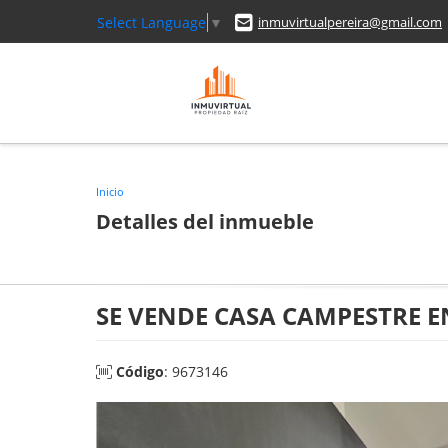
Select Language
▼
inmuvirtualpereira@gmail.com
Inicio
Detalles del inmueble
SE VENDE CASA CAMPESTRE E
Código
: 9673146