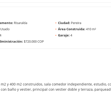
amento:
Risaralda
Ciudad:
Pereira
Usado
Área Construida:
410 m²
4
Garaje:
4
dministración:
$720.000 COP
m2 y 400 m2 construidos, sala comedor independiente, estudio, coci
 con baño y vestier, principal con vestier doble y terraza, parquead