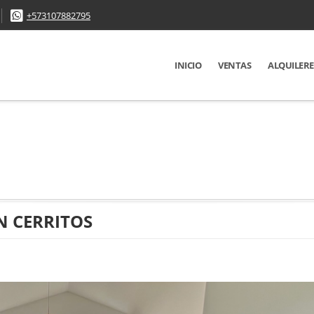
+573107882795
INICIO
VENTAS
ALQUILERE
N CERRITOS