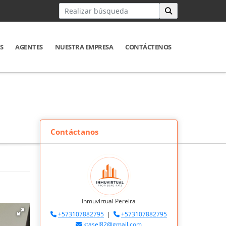
S
AGENTES
NUESTRA EMPRESA
CONTÁCTENOS
Contáctanos
Inmuvirtual Pereira
+573107882795
|
+573107882795
ktasel82@gmail.com