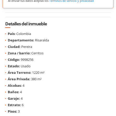
Al enviar tus datos aceptas los
Términos de servicio y privacidad
Detalles del inmueble
País:
Colombia
Departamento:
Risaralda
Ciudad:
Pereira
Zona / barrio:
Cerritos
Código:
9998256
Estado:
Usado
Área Terreno:
1220 m²
Área Privada:
380 m²
Alcobas:
4
Baños:
4
Garaje:
4
Estrato:
6
Pisos:
3