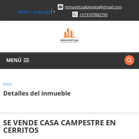
inmuvirtualpereira@gmail.com
Select Language
▼
+573107882795
MENÚ
Inicio
Detalles del inmueble
SE VENDE CASA CAMPESTRE EN
CERRITOS