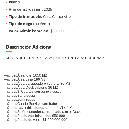
Piso:
1
Año construcción:
2026
Tipo de inmueble:
Casa Campestre
Tipo de negocio:
Venta
Valor Administración:
$650.000 COP
Descripción Adicional
SE VENDE HERMOSA
CASA CAMPESTRE PARA ESTRENAR
Área lote. 1650 M2
Área casa 180 M2
Área parqueadero cubierto 36 M2
Área Deck cubierto 36 M2
3. Cuartos con baño y vestier
Baño social
Zona ropas
Cuarto Servicio con baño
Las habitaciones son de 4 Mt x 4 Mt
Salón comedor comunicado con el Deck
Precio Administracion 650.000
Precio de venta $1.500.000.000