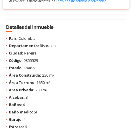
Al enviar tus datos aceptas los
Términos de servicio y privacidad
Detalles del inmueble
País:
Colombia
Departamento:
Risaralda
Ciudad:
Pereira
Código:
9855529
Estado:
Usado
Área Construida:
230 m²
Área Terreno:
1650 m²
Área Privada:
230 m²
Alcobas:
3
Baños:
4
Baño medio:
Si
Garaje:
4
Estrato:
6