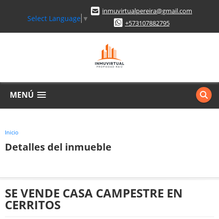
inmuvirtualpereira@gmail.com
Select Language
▼
+573107882795
MENÚ
Inicio
Detalles del inmueble
SE VENDE CASA CAMPESTRE EN
CERRITOS