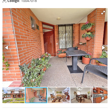
Código
: 10047018