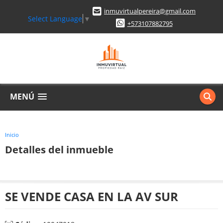
inmuvirtualpereira@gmail.com
Select Language
▼
+573107882795
MENÚ
Inicio
Detalles del inmueble
SE VENDE CASA EN LA AV SUR