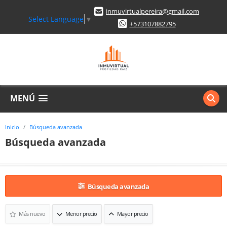
inmuvirtualpereira@gmail.com
Select Language
▼
+573107882795
MENÚ
Inicio
Búsqueda avanzada
Búsqueda avanzada
Búsqueda avanzada
Más nuevo
Menor precio
Mayor precio