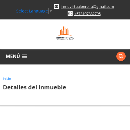
inmuvirtualpereira@gmail.com
Select Language
▼
+573107882795
MENÚ
Inicio
Detalles del inmueble