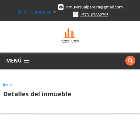
inmuvirtualpereira@gmail.com
Select Language
▼
+573107882795
MENÚ
Inicio
Detalles del inmueble