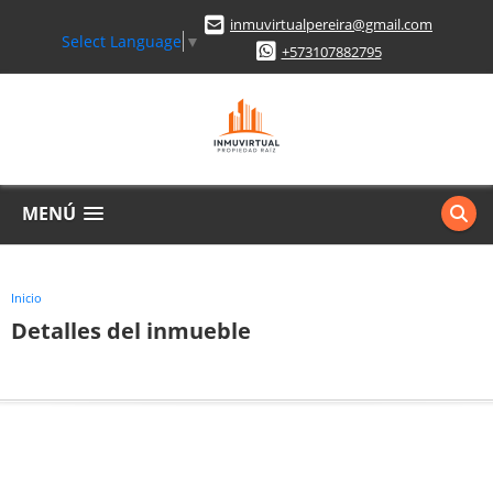
inmuvirtualpereira@gmail.com
Select Language
▼
+573107882795
MENÚ
Inicio
Detalles del inmueble